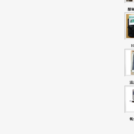
酸
H
温
氧