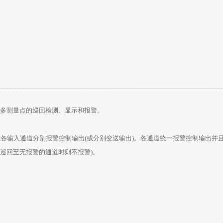
统多测量点的巡回检测、显示和报警。
通道分别报警控制输出(或分别变送输出)。各通道统一报警控制输出并且可选择
回至无报警的通道时则不报警)。