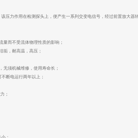
，该压力作用在检测探头上，便产生一系列交变电信号，经过前置放大器
流量而不受流体物理性质的影响；
结垢，耐高温，高压；
，无须机械维修，使用寿命长；
可不断电运行两年以上；
能力；
失小；