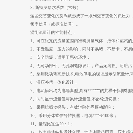
St 斯特罗哈尔系数（常数）
这些交替变化的旋涡就形成了一系列交替变化的负压力
频率信号（或标准信号）。
涡街流量计的性能特点：
1、可在很宽的流量范围内准确测量气体、液体和蒸汽的
2、不受温度、压力的影响，同时不易堵，不易卡，不易
3、安全防爆，适用于恶劣环境；
4、无可动部件、无孔洞缝隙设计，产品无磨损、耐脏污
5、采用微功耗高新技术,电池供电的现场显示型流量计,
6、温压补偿一体化设计；
7、电流输出均为电隔离型,具有******的共模干扰抑制
8、同时显示流量值与累计流量值,不必轮流切换；
9、采用抗振动探头，有效消除外界振动影响；
10、采用分体式信号转换器，电缆***长100米；
11、量程比宽达20：1；
12、仪表整体结构设计合理，动态测量范围宽，压力损