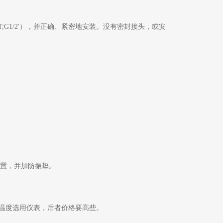
PT;G1/2'），并正确、紧密地安装。没有密封接头，或安
装置，并加防振垫。
温度选用仪表，后者价格要高些。