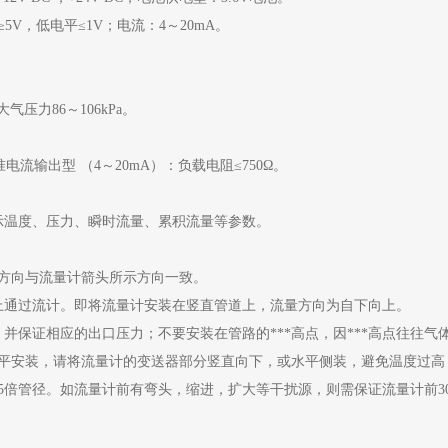
V，低电平≤1V；电流：4～20mA。
气压力86～106kPa。
电流输出型 （4～20mA）：负载电阻≤750Ω。
示温度、压力、瞬时流量、累积流量等参数。
方向与流量计箭头所示方向一致。
而上通过流计。即将流量计安装在竖直管道上，流量方向为自下向上。
，并保证相应的出口压力；不要安装在管路的***高点，因***高点往往
平安装，请将流量计的变送器部分竖直向下，或水平侧装，避免温度过高；注
5倍管径。如流量计前有弯头，缩进，扩大等干扰源，则需保证流量计前30