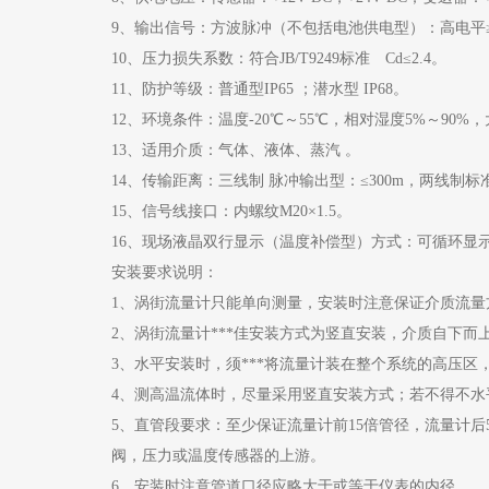
9、输出信号：方波脉冲（不包括电池供电型）：高电平≥5
10、压力损失系数：符合JB/T9249标准 Cd≤2.4。
11、防护等级：普通型IP65 ；潜水型 IP68。
12、环境条件：温度-20℃～55℃，相对湿度5%～90%，大
13、适用介质：气体、液体、蒸汽 。
14、传输距离：三线制 脉冲输出型：≤300m，两线制标准
15、信号线接口：内螺纹M20×1.5。
16、现场液晶双行显示（温度补偿型）方式：可循环显
安装要求说明：
1、涡街流量计只能单向测量，安装时注意保证介质流量
2、涡街流量计***佳安装方式为竖直安装，介质自下
3、水平安装时，须***将流量计装在整个系统的高压区
4、测高温流体时，尽量采用竖直安装方式；若不得不水
5、直管段要求：至少保证流量计前15倍管径，流量计后
阀，压力或温度传感器的上游。
6、安装时注意管道口径应略大于或等于仪表的内径。