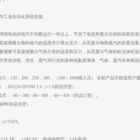
；
，可与工业自动化系统连接。
采用锂电池供电可不间断运行一年以上，节省了电缆和显示仪表的采购安装
以直接测量出饱和蒸汽的温度并计算出压力，从而显示饱和蒸汽的质量流量
流量测量可直接测量出气体介质的温度和压力，从而显示气体的标况体积流
城市管道供热、供水、煤气等行业的各种低黏度液体、气体、蒸汽等单相流
，125，150，200，250，300，（200～2000插入式） 非标产品可根据
，DN250-DN300 1.6（>1.6协议供货） 。
 -40～300, -40～400，-40～450（协议订货）。
其它材料协议供货）。
±2.5%FS。
2V DC ，+24V DC；电池供电型：3.6V电池。