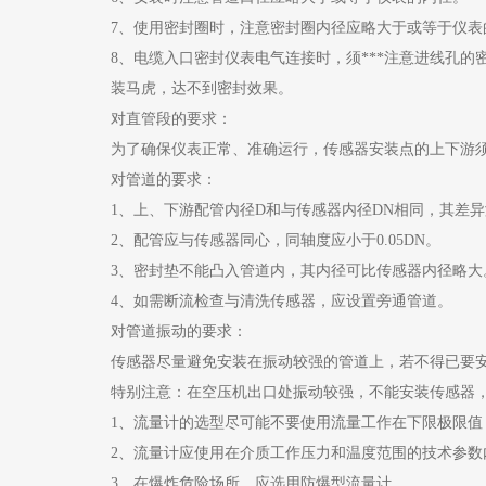
7、使用密封圈时，注意密封圈内径应略大于或等于仪表
8、电缆入口密封仪表电气连接时，须***注意进线孔的密封。
装马虎，达不到密封效果。
对直管段的要求：
为了确保仪表正常、准确运行，传感器安装点的上下游须
对管道的要求：
1、上、下游配管内径D和与传感器内径DN相同，其差异满足下
2、配管应与传感器同心，同轴度应小于0.05DN。
3、密封垫不能凸入管道内，其内径可比传感器内径略大
4、如需断流检查与清洗传感器，应设置旁通管道。
对管道振动的要求：
传感器尽量避免安装在振动较强的管道上，若不得已要安
特别注意：在空压机出口处振动较强，不能安装传感器
1、流量计的选型尽可能不要使用流量工作在下限极限
2、流量计应使用在介质工作压力和温度范围的技术参
3、在爆炸危险场所，应选用防爆型流量计。