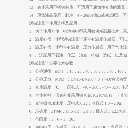
13、表体采用不锈钢材质，可适用于腐蚀性介质的测量
14、现场液晶显示，脉冲、4～20mA输出或485通迅
涡街流量计使用选择及应用：
1、为了使用方便，电池供电型采用微功耗高新技术，
2、温度补偿一体型涡街流量计还带有温度传感器，可
3、温压补偿一体型带有温度、压力传感器，用于气体
4、广泛应用于石油、化工、冶金、机械、造纸，以及
涡街流量计主要技术参数：
1、公称通径（mm）：15，25，40，50，65，80，100
2、公称压力（MPa）：DN15-DN200 4.0（>4.0协议供货）
3、介质温度（℃）：压电式：-40～260，-40～320；电容式：
4、本体材料：仪表外壳采用铝合金,1Cr18Ni9Ti，（
5、允许振动加速度：压电式:0.2g；电容式:1.0～2.0g。
6、准确度：±1%R，±1.5%R，±1FS；插入式：±2.5%R，
7、范围度：1：6～1：30。
8、供电电压：传感器：+12V DC，+24V DC；变送器：+1